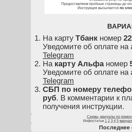
Предоставляем пробные страницы до оп
Инструкция высылается
по эле
ВАРИА
На карту
Тбанк
номер
22
Уведомите об оплате на
Telegram
На
карту
Альфа
номер
Уведомите об оплате на
Telegram
СБП по номеру телефон
руб
. В комментарии к пл
получения инструкции.
Схемы, мануалы по ремон
Инфостатьи
1
2
3
4
5
мануа
Последнее