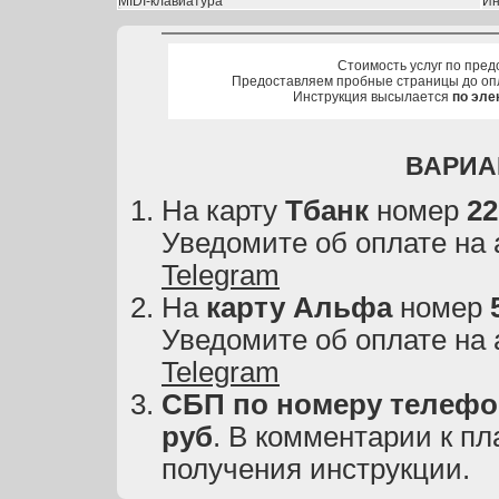
MIDI-клавиатура
Ин
Стоимость услуг по пред
Предоставляем пробные страницы до оп
Инструкция высылается
по эле
ВАРИА
На карту
Тбанк
номер
22
Уведомите об оплате на
Telegram
На
карту
Альфа
номер
Уведомите об оплате на
Telegram
СБП по номеру телефон
руб
. В комментарии к пл
получения инструкции.