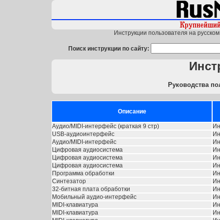
Инструкции пользователя на русском 
Поиск инструкции по сайту:
Инст
Руководства по
Описание
Аудио/MIDI-интерфейс (краткая 9 стр)
Ин
USB-аудиоинтерфейс
Ин
Аудио/MIDI-интерфейс
Ин
Цифровая аудиосистема
Ин
Цифровая аудиосистема
Ин
Цифровая аудиосистема
Ин
Программа обработки
Ин
Синтезатор
Ин
32-битная плата обработки
Ин
Мобильный аудио-интерфейс
Ин
MIDI-клавиатура
Ин
MIDI-клавиатура
Ин