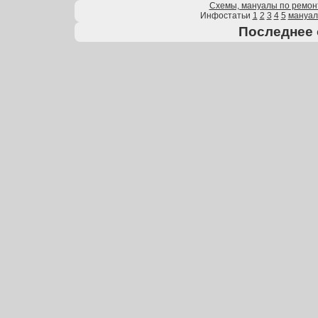
Схемы, мануалы по ремон
Инфостатьи
1
2
3
4
5
мануа
Последнее