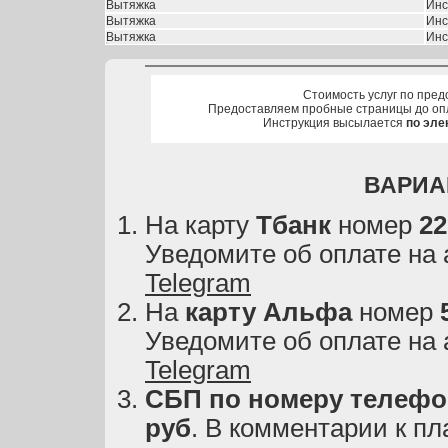
Вытяжка
Инс
Вытяжка
Инс
Вытяжка
Инс
Стоимость услуг по пред
Предоставляем пробные страницы до оп
Инструкция высылается
по эле
ВАРИА
На карту
Тбанк
номер
22
Уведомите об оплате на
Telegram
На
карту
Альфа
номер
Уведомите об оплате на
Telegram
СБП по номеру телефон
руб
. В комментарии к пл