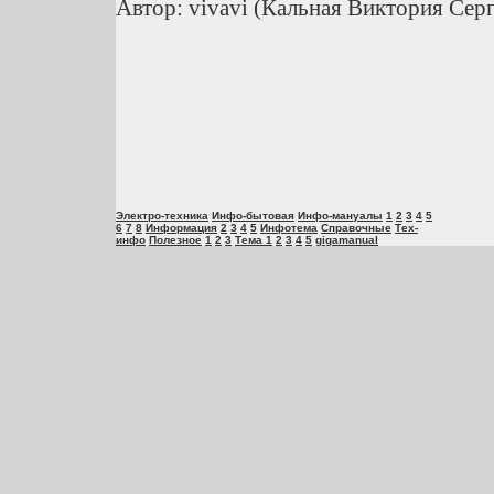
Автор: vivavi (Кальная Виктория Серг
Электро-техника
Инфо-бытовая
Инфо-мануалы
1
2
3
4
5
6
7
8
Информация
2
3
4
5
Инфотема
Справочные
Тех-
инфо
Полезное
1
2
3
Тема 1
2
3
4
5
gigamanual