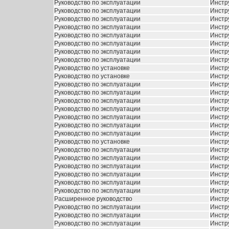
Руководство по эксплуатации
Инстр
Руководство по эксплуатации
Инстр
Руководство по эксплуатации
Инстр
Руководство по эксплуатации
Инстр
Руководство по эксплуатации
Инстр
Руководство по эксплуатации
Инстр
Руководство по эксплуатации
Инстр
Руководство по эксплуатации
Инстр
Руководство по установке
Инстр
Руководство по установке
Инстр
Руководство по эксплуатации
Инстр
Руководство по эксплуатации
Инстр
Руководство по эксплуатации
Инстр
Руководство по эксплуатации
Инстр
Руководство по эксплуатации
Инстр
Руководство по эксплуатации
Инстр
Руководство по эксплуатации
Инстр
Руководство по установке
Инстр
Руководство по эксплуатации
Инстр
Руководство по эксплуатации
Инстр
Руководство по эксплуатации
Инстр
Руководство по эксплуатации
Инстр
Руководство по эксплуатации
Инстр
Руководство по эксплуатации
Инстр
Расширенное руководство
Инстр
Руководство по эксплуатации
Инстр
Руководство по эксплуатации
Инстр
Руководство по эксплуатации
Инстр