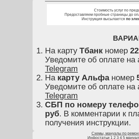
Стоимость услуг по пред
Предоставляем пробные страницы до оп
Инструкция высылается
по эле
ВАРИА
На карту
Тбанк
номер
22
Уведомите об оплате на
Telegram
На
карту
Альфа
номер
Уведомите об оплате на
Telegram
СБП по номеру телефон
руб
. В комментарии к пл
получения инструкции.
Схемы, мануалы по ремон
Инфостатьи
1
2
3
4
5
мануа