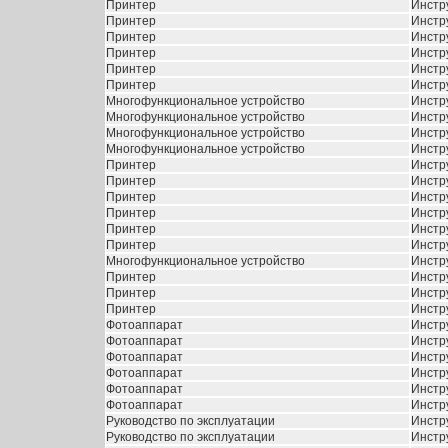
Принтер
Инстр
Принтер
Инстр
Принтер
Инстр
Принтер
Инстр
Принтер
Инстр
Принтер
Инстр
Многофункциональное устройство
Инстр
Многофункциональное устройство
Инстр
Многофункциональное устройство
Инстр
Многофункциональное устройство
Инстр
Принтер
Инстр
Принтер
Инстр
Принтер
Инстр
Принтер
Инстр
Принтер
Инстр
Принтер
Инстр
Многофункциональное устройство
Инстр
Принтер
Инстр
Принтер
Инстр
Принтер
Инстр
Фотоаппарат
Инстр
Фотоаппарат
Инстр
Фотоаппарат
Инстр
Фотоаппарат
Инстр
Фотоаппарат
Инстр
Фотоаппарат
Инстр
Руководство по эксплуатации
Инстр
Руководство по эксплуатации
Инстр