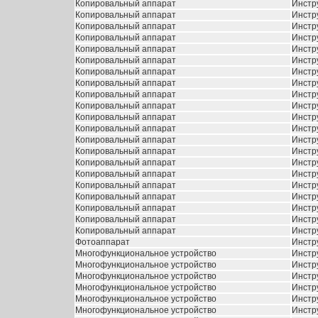
Копировальный аппарат
Инстр
Копировальный аппарат
Инстр
Копировальный аппарат
Инстр
Копировальный аппарат
Инстр
Копировальный аппарат
Инстр
Копировальный аппарат
Инстр
Копировальный аппарат
Инстр
Копировальный аппарат
Инстр
Копировальный аппарат
Инстр
Копировальный аппарат
Инстр
Копировальный аппарат
Инстр
Копировальный аппарат
Инстр
Копировальный аппарат
Инстр
Копировальный аппарат
Инстр
Копировальный аппарат
Инстр
Копировальный аппарат
Инстр
Копировальный аппарат
Инстр
Копировальный аппарат
Инстр
Копировальный аппарат
Инстр
Копировальный аппарат
Инстр
Копировальный аппарат
Инстр
Фотоаппарат
Инстр
Многофункциональное устройство
Инстр
Многофункциональное устройство
Инстр
Многофункциональное устройство
Инстр
Многофункциональное устройство
Инстр
Многофункциональное устройство
Инстр
Многофункциональное устройство
Инстр