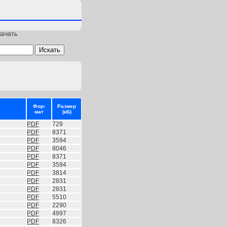
качать
Фор-
Размер
мат
(кБ)
PDF
729
PDF
8371
PDF
3594
PDF
8046
PDF
8371
PDF
3594
PDF
3814
PDF
2831
PDF
2831
PDF
5510
PDF
2290
PDF
4997
PDF
8326