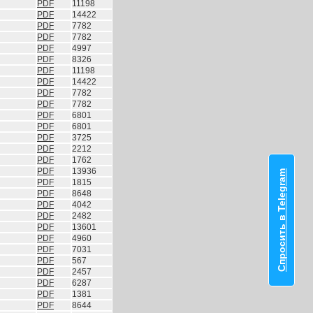
PDF
11198
PDF
14422
PDF
7782
PDF
7782
PDF
4997
PDF
8326
PDF
11198
PDF
14422
PDF
7782
PDF
7782
PDF
6801
PDF
6801
PDF
3725
PDF
2212
PDF
1762
PDF
13936
Спросить в Telegram
PDF
1815
PDF
8648
PDF
4042
PDF
2482
PDF
13601
PDF
4960
PDF
7031
PDF
567
PDF
2457
PDF
6287
PDF
1381
PDF
8644