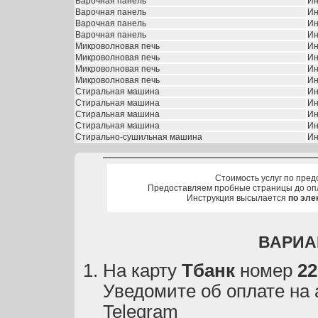
Варочная панель
Ин
Варочная панель
Ин
Варочная панель
Ин
Варочная панель
Ин
Микроволновая печь
Ин
Микроволновая печь
Ин
Микроволновая печь
Ин
Микроволновая печь
Ин
Стиральная машина
Ин
Стиральная машина
Ин
Стиральная машина
Ин
Стиральная машина
Ин
Стирально-сушильная машина
Ин
Стоимость услуг по пред
Предоставляем пробные страницы до оп
Инструкция высылается
по эле
ВАРИА
На карту
Тбанк
номер
22
Уведомите об оплате на
Telegram