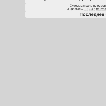
Схемы, мануалы по ремон
Инфостатьи
1
2
3
4
5
мануа
Последнее