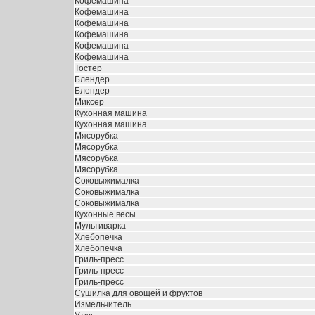
Кофемашина
Кофемашина
Кофемашина
Кофемашина
Кофемашина
Кофемашина
Тостер
Блендер
Блендер
Миксер
Кухонная машина
Кухонная машина
Мясорубка
Мясорубка
Мясорубка
Мясорубка
Соковыжималка
Соковыжималка
Соковыжималка
Кухонные весы
Мультиварка
Хлебопечка
Хлебопечка
Гриль-пресс
Гриль-пресс
Гриль-пресс
Сушилка для овощей и фруктов
Измельчитель