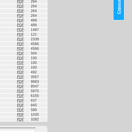
PDF
264
PDF
264
PDF
264
PDF
264
PDF
489
PDF
489
PDF
1497
PDF
121
PDF
2339
PDF
4566
PDF
4566
PDF
504
PDF
100
PDF
100
PDF
100
PDF
492
PDF
3567
PDF
9683
PDF
9547
PDF
5975
PDF
6165
PDF
637
PDF
845
PDF
589
PDF
1035
PDF
3282