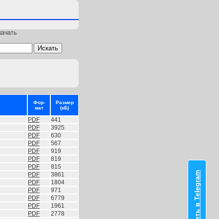
качать
Фор-
Размер
мат
(кБ)
PDF
441
PDF
3925
PDF
630
PDF
567
PDF
919
PDF
819
PDF
815
Спросить в Telegram
PDF
3861
PDF
1804
PDF
971
PDF
6779
PDF
1961
PDF
2778