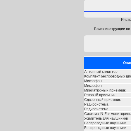
Инстр
Поиск инструкции по 
Опи
Антенный сплиттер
Комплект беспроводных ц
Микрофон
Микрофон
Миниатюрный приемник
Рэковый приемник
Сдвоенный приемник
Радиосистема
Радиосистема
Система IN-Ear мониторинг
Усилитель для наушников
Беспроводные наушники
Беспроводные наушники