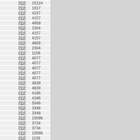
PDF
15224
PDF
1917
PDF
4157
PDF
4157
PDF
4809
PDF
2304
PDF
4157
PDF
4157
PDF
4809
PDF
2304
PDF
1158
PDF
4077
PDF
4077
PDF
4077
PDF
4077
PDF
4077
PDF
4839
PDF
4839
PDF
4186
PDF
4186
PDF
5048
PDF
3348
PDF
3348
PDF
10096
PDF
3734
PDF
3734
PDF
10096
PDF
1158