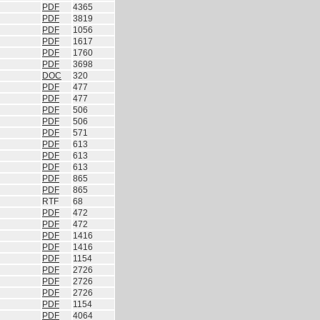
PDF
4365
PDF
3819
PDF
1056
PDF
1617
PDF
1760
PDF
3698
DOC
320
PDF
477
PDF
477
PDF
506
PDF
506
PDF
571
PDF
613
PDF
613
PDF
613
PDF
865
PDF
865
RTF
68
PDF
472
PDF
472
PDF
1416
PDF
1416
PDF
1154
PDF
2726
PDF
2726
PDF
2726
PDF
1154
PDF
4064