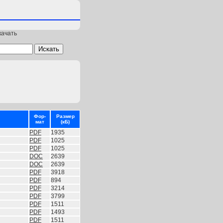
качать
Фор-
Размер
мат
(кБ)
PDF
1935
PDF
1025
PDF
1025
DOC
2639
DOC
2639
PDF
3918
PDF
894
PDF
3214
PDF
3799
PDF
1511
PDF
1493
PDF
1511