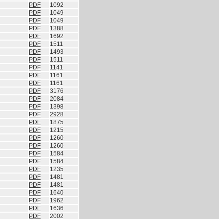
PDF
1092
PDF
1049
PDF
1049
PDF
1388
PDF
1692
PDF
1511
PDF
1493
PDF
1511
PDF
1141
PDF
1161
PDF
1161
PDF
3176
PDF
2084
PDF
1398
PDF
2928
PDF
1875
PDF
1215
PDF
1260
PDF
1260
PDF
1584
PDF
1584
PDF
1235
PDF
1481
PDF
1481
PDF
1640
PDF
1962
PDF
1636
PDF
2002