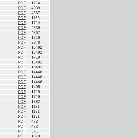
PDF
1714
PDF
4839
PDF
4367
PDF
1158
PDF
1714
PDF
4839
PDF
4367
PDF
1719
PDF
2940
PDF
15492
PDF
15492
PDF
1719
PDF
15492
PDF
15492
PDF
14446
PDF
14446
PDF
14446
PDF
1405
PDF
1719
PDF
1719
PDF
1382
PDF
1131
PDF
1131
PDF
1131
PDF
472
PDF
472
PDF
571
PDF
1078