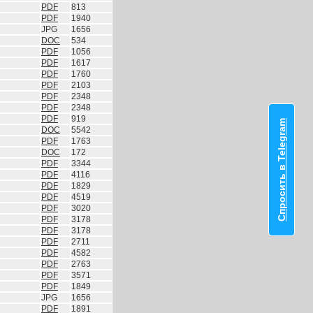
PDF
813
PDF
1940
JPG
1656
DOC
534
PDF
1056
PDF
1617
PDF
1760
PDF
2103
PDF
2348
PDF
2348
PDF
919
Спросить в Telegram
DOC
5542
PDF
1763
DOC
172
PDF
3344
PDF
4116
PDF
1829
PDF
4519
PDF
3020
PDF
3178
PDF
3178
PDF
2711
PDF
4582
PDF
2763
PDF
3571
PDF
1849
JPG
1656
PDF
1891