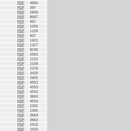
PDF
4064
PDF
397
PDF
2856
PDF
8067
PDF
907
PDF
1050
PDF
1226
PDF
907
PDF
1421
PDF
1317
PDF
9245
PDF
2063
PDF
2152
PDF
2158
PDF
2378
PDF
3420
PDF
2605
PDF
4553
PDF
4553
PDF
4553
PDF
3693
PDF
4554
PDF
2302
PDF
2405
PDF
3663
PDF
3663
PDF
2410
PDF
2410