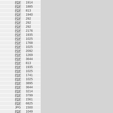
PDF
1914
PDF
1885
PDF
813
PDF
1940
PDF
292
PDF
292
PDF
292
PDF
2176
PDF
1935
PDF
1025
PDF
1768
PDF
1025
PDF
2092
PDF
1269
PDF
3644
PDF
813
PDF
1935
PDF
1025
PDF
1741
PDF
1025
PDF
3895
PDF
3644
PDF
3214
PDF
3799
PDF
1561
PDF
6825
JPG
1500
PDF
1049