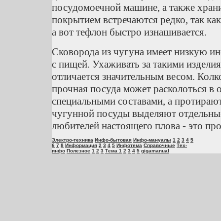
посудомоечной машине, а также храни
покрытием встречаются редко, так как
а вот тефлон быстро изнашивается.
Сковорода из чугуна имеет низкую ин
с пищей. Ухаживать за такими издели
отличается значительным весом. Колко
прочная посуда может расколоться в 
специальными составами, а протираю
чугунной посуды выделяют отдельные
любителей настоящего плова - это пр
Электро-техника
Инфо-бытовая
Инфо-мануалы
1
2
3
4
5
6
7
8
Информация
2
3
4
5
Инфотема
Справочные
Тех-
инфо
Полезное
1
2
3
Тема 1
2
3
4
5
gigamanual