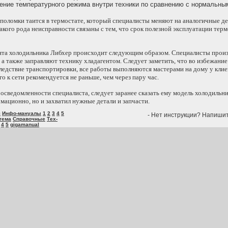
ение температурного режима внутри техники по сравнению с нормальны
 поломки таится в термостате, который специалисты меняют на аналогичные д
акого рода неисправности связаны с тем, что срок полезной эксплуатации терм
та холодильника Либхер происходит следующим образом. Специалисты произ
, а также заправляют технику хладагентом. Следует заметить, что во избежани
едствие транспортировки, все работы выполняются мастерами на дому у клие
о к сети рекомендуется не раньше, чем через пару час.
осведомленности специалиста, следует заранее сказать ему модель холодильни
мационно, но и захватил нужные детали и запчасти.
я
Инфо-мануалы
1
2
3
4
5
- Нет инструкции? Напиши
тема
Справочные
Тех-
4
5
gigamanual