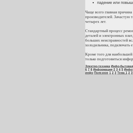
падение или повыш
Чаще всего главная причина
производителей. Зачастую т
четырех лет.
Стандартный процесс ремон
деталей и электронных плат
больших неисправностей всл
холодильника, подключать ег
Кроме того для наибольшей 
только подготовиться инфор
Электро-техника
Инфо-бытова
6
7
8
Информация
2
3
4
5
Инфо
инфо
Полезное
1
2
3
Тема 1
2
3