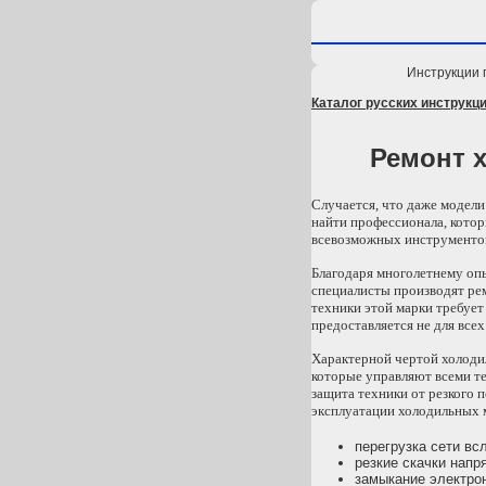
Инструкции 
Каталог русских инструкци
Ремонт х
Случается, что даже модели
найти профессионала, котор
всевозможных инструментов
Благодаря многолетнему оп
специалисты производят рем
техники этой марки требует
предоставляется не для всех
Характерной чертой холоди
которые управляют всеми т
защита техники от резкого 
эксплуатации холодильных 
перегрузка сети в
резкие скачки напр
замыкание электро