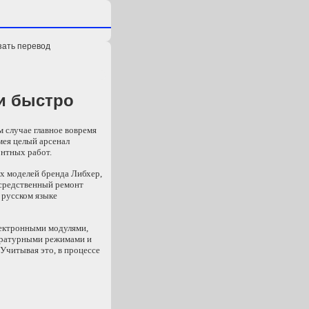
зать перевод
 и быстро
 случае главное вовремя
мея целый арсенал
нтных работ.
х моделей бренда Либхер,
осредственный ремонт
 русском языке
лектронными модулями,
ературными режимами и
 Учитывая это, в процессе