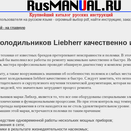
пользователя на русском языке - огромный выбор pdf, найти инструкцию, зака
й - на главную
олодильников Liebherr качественно
 техники от известных брендов претерпевают неисправности и поломки. В этом
ый бы выполнил все работы по ремонту максимально качественно и быстро. И
, мастера профессионально проводят обширную диагностику и комплекс ремо
ыту, а также вооружившись знаниями об особенностях поломок и слабых места
онт холодильников liebherr качественно и быстро. Следует заметить, что неп
 тщательного и скрупулезного изучения технической документации, которая на
 моделей, что значительно затрудняет процесс ремонта.
льников марки Либхер, является то, что все они оборудованы специальными э
ехническими и функциональными процессами. Но при этом контроль над темп
перепада напряжения в сети находится на не столь удовлетворительном уровне.
машин этой марки, встречаются поломки по таким причинам:
следствие одновременной работы нескольких мощных приборов;
яжения в сети;
ники в результате жизнедеятельности насекомых;