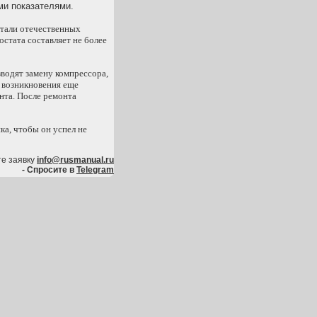
ми показателями.
етали отечественных
остата составляет не более
водят замену компрессора,
е возникновения еще
нта. После ремонта
ка, чтобы он успел не
те заявку
info@rusmanual.ru
- Спросите в
Telegram